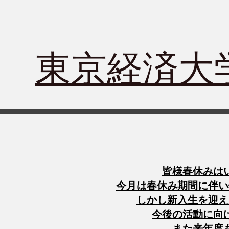
​東京経済
皆様春休みは
今月は春休み期間に伴い
しかし新入生を迎え
今後の活動に向
​また来年