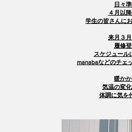
日々準
４月以降
学生の皆さんにお
来月３月
履修登
スケジュール
​manabaなどの
暖かか
気温の変化
体調に気を