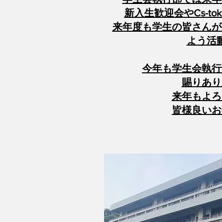
新入生歓迎会やCs-t
来年度も学生の皆さんが
よう活
今年も学生会執行
賜りあり
来年もよろ
皆様良いお