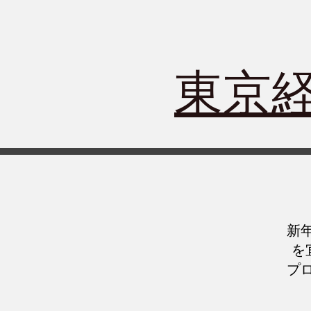
​東京
​
を
プ