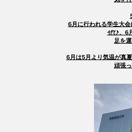
6月に行われる学生大会
ぜひ、6
足を運
6月は5月より気温が真
​頑張