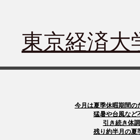
​東京経済
今月は夏季休暇期間の
猛暑や台風など
引き続き体
残り約半月の夏