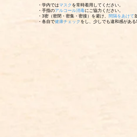
・学内では
マスク
を常時着用してください。
・手指の
アルコール消毒
にご協力ください。
・3密（密閉・密集・密接）を避け、
間隔をあけて
​・各自で
健康チェック
をし、少しでも違和感がある