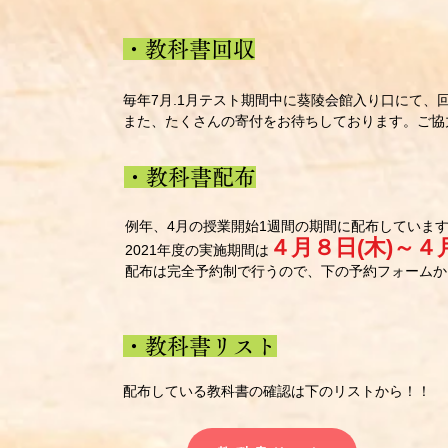
・教科書回収
毎年7月.1月テスト期間中に葵陵会館入り口にて、
また
​、たくさんの寄付をお待ちしております。ご
・教科書配布
​例年、4月の授業開始1週間の期間に配布していま
４月８日(木)～４
2021年度の実施期間は
​配布は完全予約制で行うので、下の予約フォーム
・教科書リスト
​配布している教科書の確認は下のリストから！！