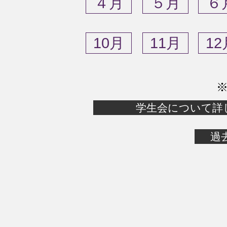
４月
５月
６
10月
11月
12
​
学生会について詳
過