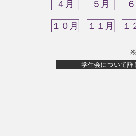
４月
５月
６
１０月
１１月
１
​
学生会について詳