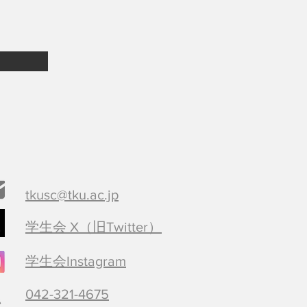
tkusc@tku.ac.jp
学生会 X（旧Twitter）
学生会Instagram
​042-321-4675